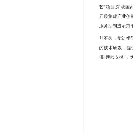
艺”项目,荣获
异质集成产业创
服务型制造示范
前不久，华进半
的技术研发，提
供“硬核支撑”，