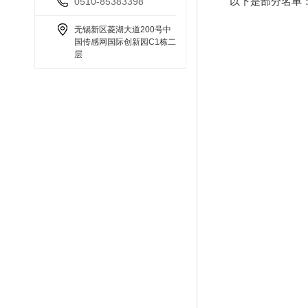
0510-85383398
以下是部分名单
无锡新区菱湖大道200号中
国传感网国际创新园C1栋二
层