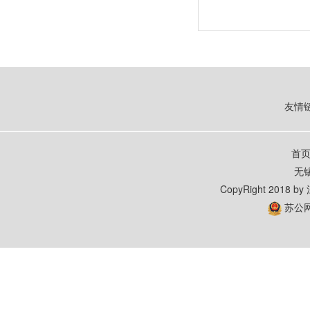
友情
首
无
CopyRight 20
苏公网