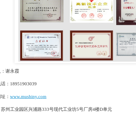
人：谢永霞
：18951903039
网址：
www.mushiny.com
苏州工业园区兴浦路333号现代工业坊5号厂房4楼D单元