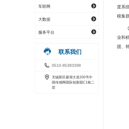
车联网
度系
模集
大数据
公司
服务平台
业和
团、韩
联系我们
0510-85383398
无锡新区菱湖大道200号中
国传感网国际创新园C1栋二
层