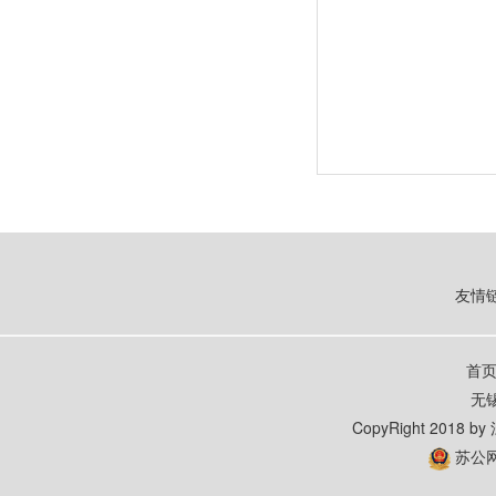
友情
首
无
CopyRight 20
苏公网