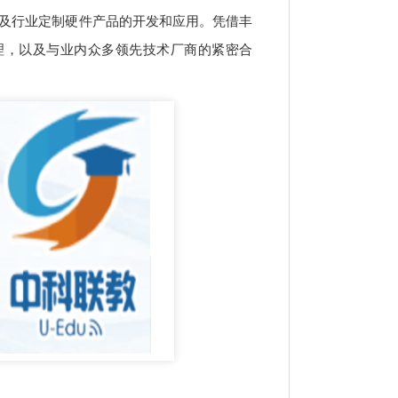
以及行业定制硬件产品的开发和应用。凭借丰
理，以及与业内众多领先技术厂商的紧密合