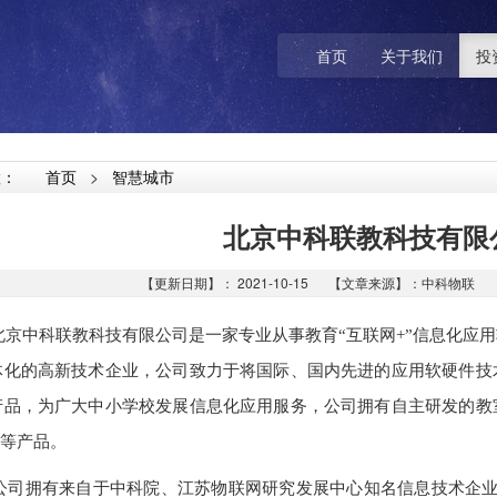
首页
关于我们
投
置：
首页
>
智慧城市
北京中科联教科技有限
【更新日期】： 2021-10-15 【文章来源】：中科物联 【阅
中科联教科技有限公司是一家专业从事教育“互联网+”信息化应用
体化的高新技术企业，公司致力于将国际、国内先进的应用软硬件技
产品，为广大中小学校发展信息化应用服务，公司拥有自主研发的教
P等产品。
拥有来自于中科院、江苏物联网研究发展中心知名信息技术企业的