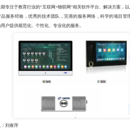
长期专注于教育行业的“互联网+物联网”相关软件平台、解决方案，
产品服务经验，优秀的技术团队，完善的服务网络，科学的项目管
为用户提供规范化、个性化、专业化的服务。
人：刘春萍