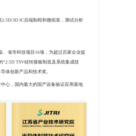
.5D/3D IC后端制程和微组装，测试分析
。
金、省市科技项目16项，为超过百家企业提
2.5D TSV硅转接板制造及系统集成技
半导体创新产品和技术奖。
中心，国内最大的国产设备验证应用基地