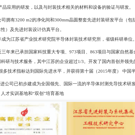
iP产品应用的研发，以及与封装技术相关的材料和设备的验证与研发。
有3200 m2的净化间和300mm晶圆整套先进封装研发平台（包括2
靠性）及先进封装设计仿真平台。
15年成为江苏省产业技术研究院半导体封装技术研究所，省级科研单位
年来已承担国家科技重大专项、973项目、863项目与国家自然基
科研与技术服务，其中江苏的企业超过1/3。开发了国内首创并领先的“
，很多技术指标达到国际先进水平，并获得第十届（2015年度） 中国
公司已初步建成为全国领先、国际一流的半导体封测先导技术研发
、人才实训基地和“双创”培育基地