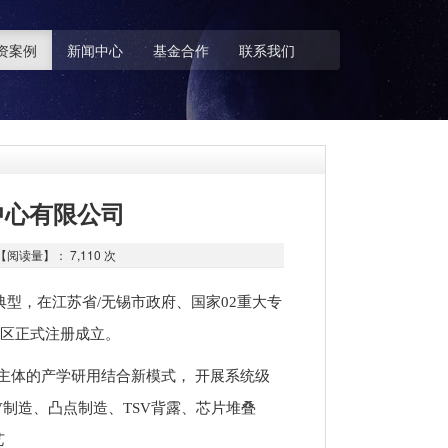
资案例
新闻中心
基金合作
联系我们
中心有限公司
读量】： 7,110 次
，在江苏省/无锡市政府、国家02重大专
新区正式注册成立。
体的产学研用结合新模式， 开展系统级
SV制造、凸点制造、TSV背露、芯片堆叠
艺