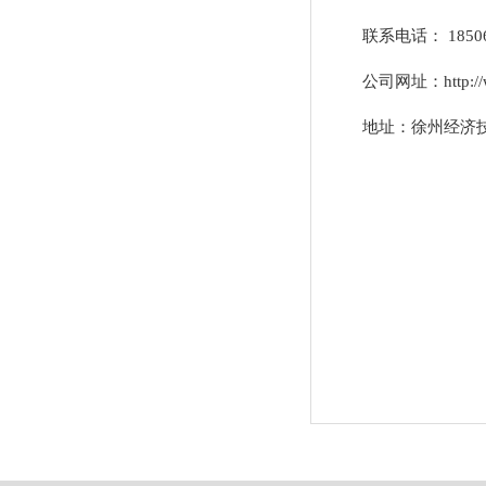
联系电话： 18506
公司网址：http://w
地址：徐州经济