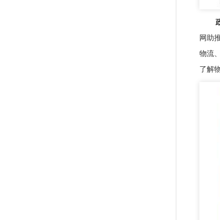
政
网助
物流
了解