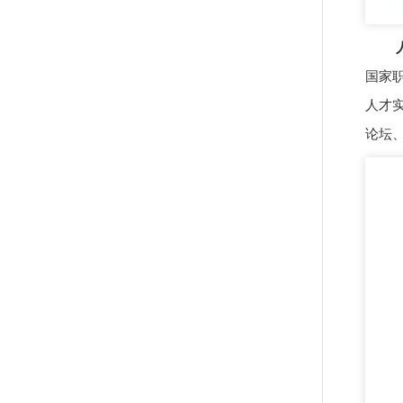
人
国家
人才
论坛、