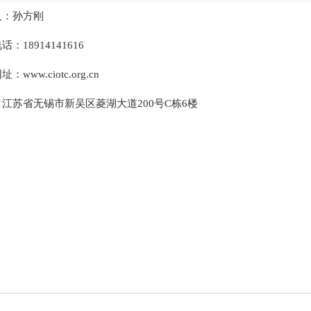
人：孙方刚
：18914141616
：www.ciotc.org.cn
江苏省无锡市新吴区菱湖大道200号C栋6楼